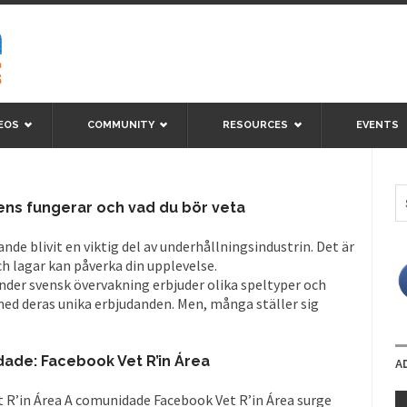
EOS
COMMUNITY
RESOURCES
EVENTS
ens fungerar och vad du bör veta
lande blivit en viktig del av underhållningsindustrin. Det är
ch lagar kan påverka din upplevelse.
nder svensk övervakning erbjuder olika speltyper och
 med deras unika erbjudanden. Men, många ställer sig
de: Facebook Vet R’in Área
A
R’in Área A comunidade Facebook Vet R’in Área surge