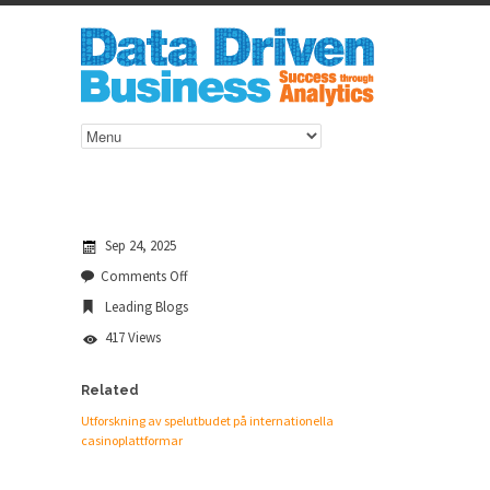
Sep 24, 2025
on
Comments Off
Jämförelse
Leading Blogs
av
de
417 Views
bästa
utländska
Related
casinona
under
Utforskning av spelutbudet på internationella
2026
casinoplattformar
och
deras