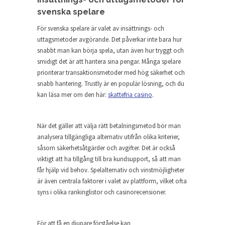
svenska spelare
För svenska spelare är valet av insättnings- och
uttagsmetoder avgörande. Det påverkar inte bara hur
snabbt man kan börja spela, utan även hur tryggt och
smidigt det är att hantera sina pengar. Många spelare
prioriterar transaktionsmetoder med hög säkerhet och
snabb hantering. Trustly är en populär lösning, och du
kan läsa mer om den här:
skattefria casino
.
När det gäller att välja rätt betalningsmetod bör man
analysera tillgängliga alternativ utifrån olika kriterier,
såsom säkerhetsåtgärder och avgifter. Det är också
viktigt att ha tillgång till bra kundsupport, så att man
får hjälp vid behov. Spelalternativ och vinstmöjligheter
är även centrala faktorer i valet av plattform, vilket ofta
syns i olika rankinglistor och casinorecensioner.
För att få en djupare förståelse kan