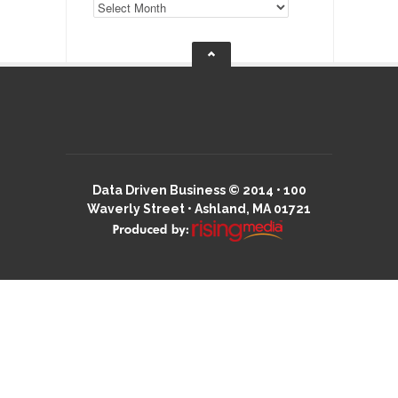
Archives
Data Driven Business © 2014 • 100
Waverly Street • Ashland, MA 01721