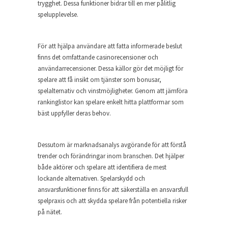
trygghet. Dessa funktioner bidrar till en mer pålitlig
spelupplevelse.
För att hjälpa användare att fatta informerade beslut
finns det omfattande casinorecensioner och
användarrecensioner. Dessa källor gör det möjligt för
spelare att få insikt om tjänster som bonusar,
spelalternativ och vinstmöjligheter. Genom att jämföra
rankinglistor kan spelare enkelt hitta plattformar som
bäst uppfyller deras behov.
Dessutom är marknadsanalys avgörande för att förstå
trender och förändringar inom branschen. Det hjälper
både aktörer och spelare att identifiera de mest
lockande alternativen. Spelarskydd och
ansvarsfunktioner finns för att säkerställa en ansvarsfull
spelpraxis och att skydda spelare från potentiella risker
på nätet.