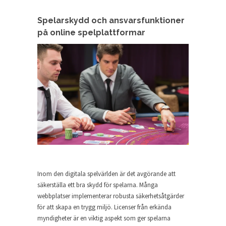
Spelarskydd och ansvarsfunktioner
på online spelplattformar
Inom den digitala spelvärlden är det avgörande att
säkerställa ett bra skydd för spelarna. Många
webbplatser implementerar robusta säkerhetsåtgärder
för att skapa en trygg miljö. Licenser från erkända
myndigheter är en viktig aspekt som ger spelarna